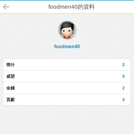
foodmen40的資料
foodmen40
積分
2
威望
0
金錢
2
貢獻
0