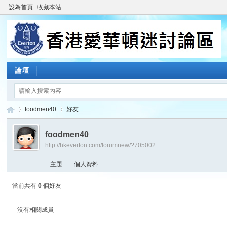
設為首頁
收藏本站
論壇
foodmen40
好友
foodmen40
http://hkeverton.com/forumnew/?705002
香
›
›
主題
個人資料
當前共有
0
個好友
沒有相關成員