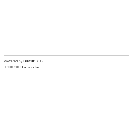
港
Powered by
Discuz!
X3.2
© 2001-2013
Comsenz Inc.
愛