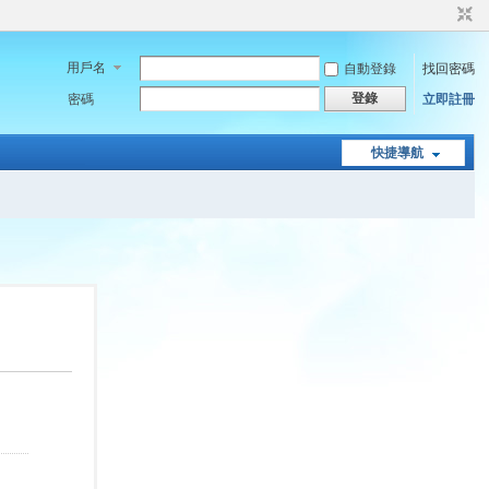
用戶名
自動登錄
找回密碼
登錄
密碼
立即註冊
快捷導航