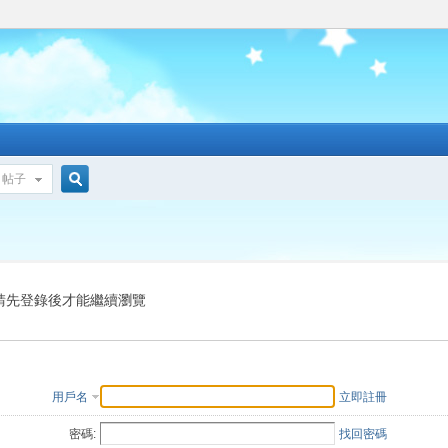
帖子
搜
索
請先登錄後才能繼續瀏覽
用戶名
立即註冊
密碼:
找回密碼