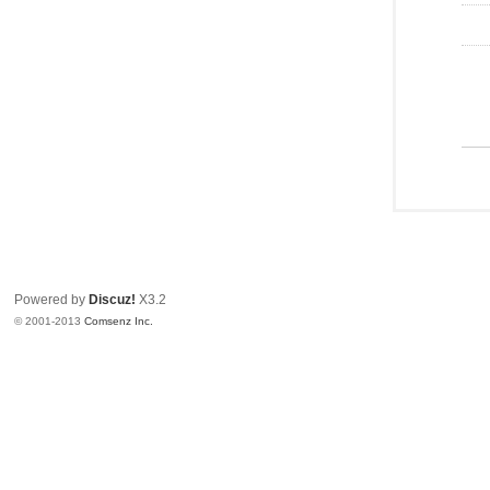
Powered by
Discuz!
X3.2
© 2001-2013
Comsenz Inc.