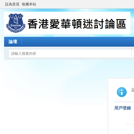
設為首頁
收藏本站
論壇
用戶登錄