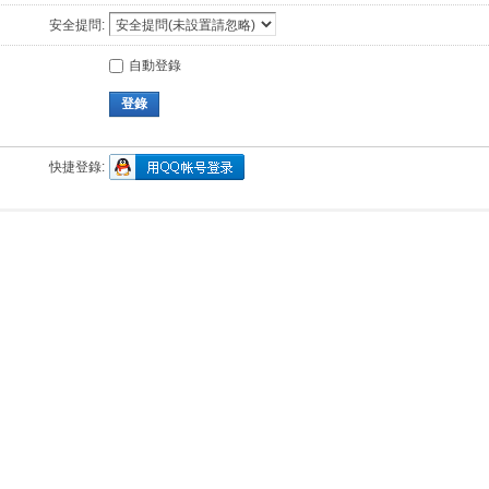
安全提問:
自動登錄
登錄
快捷登錄: