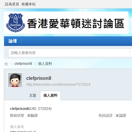
設為首頁
收藏本站
論壇
clefprison8
個人資料
clefprison8
http://hkeverton.com/forumnew/?272024
香
›
›
主題
個人資料
clefprison8
(UID: 272024)
郵箱狀態
未驗證
視頻認證
未認證
個人簽名