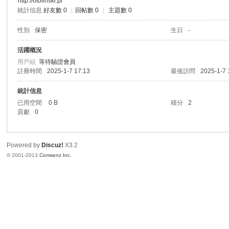
http://otolinski.pl
統計信息
好友數 0
|
回帖數 0
|
主題數 0
港
性別
保密
生日
-
活躍概況
用戶組
等待驗證會員
註冊時間
2025-1-7 17:13
最後訪問
2025-1-7 
統計信息
已用空間
0 B
積分
2
貢獻
0
愛
Powered by
Discuz!
X3.2
© 2001-2013
Comsenz Inc.