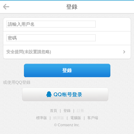
登錄
安全提問(未設置請忽略)
登錄
或使用QQ登錄
首頁
|
登錄
|
註冊
標準版
|
觸屏版
|
電腦版
|
客戶端
© Comsenz Inc.