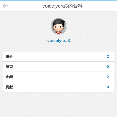
voicelycra3的資料
voicelycra3
積分
2
威望
0
金錢
2
貢獻
0