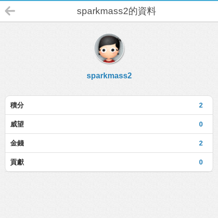
sparkmass2的資料
sparkmass2
積分
2
威望
0
金錢
2
貢獻
0