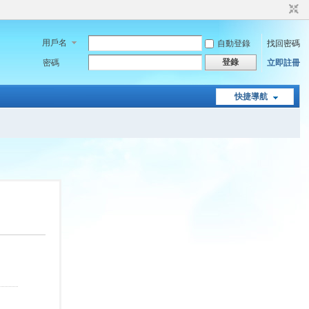
用戶名
自動登錄
找回密碼
登錄
密碼
立即註冊
快捷導航