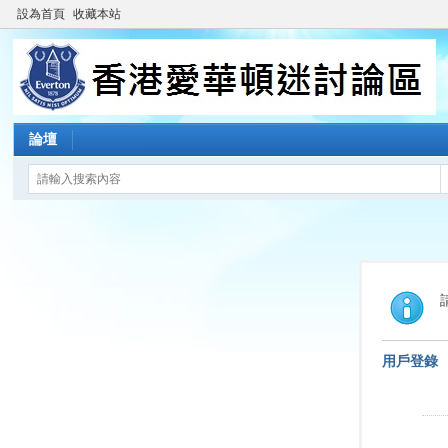
設為首頁
收藏本站
論壇
用戶登錄