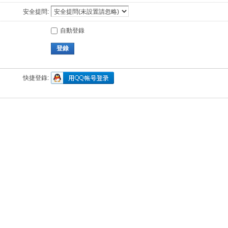
安全提問:
自動登錄
登錄
快捷登錄: