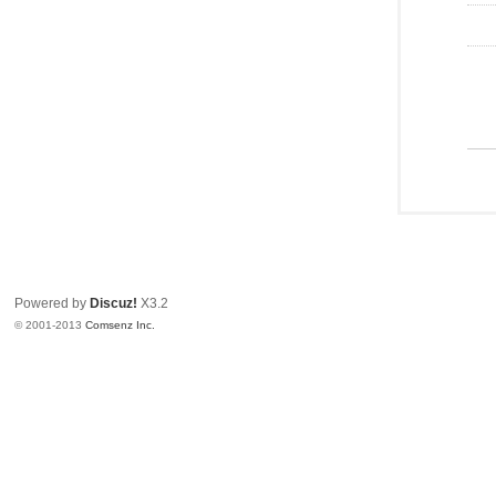
Powered by
Discuz!
X3.2
© 2001-2013
Comsenz Inc.