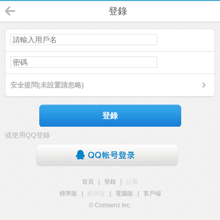
登錄
安全提問(未設置請忽略)
登錄
或使用QQ登錄
首頁
|
登錄
|
註冊
標準版
|
觸屏版
|
電腦版
|
客戶端
© Comsenz Inc.