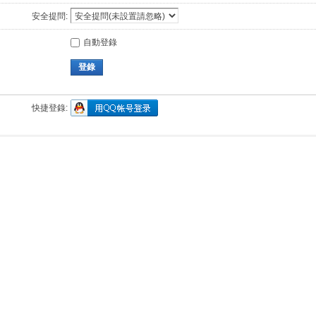
安全提問:
自動登錄
登錄
快捷登錄: