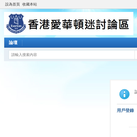
設為首頁
收藏本站
論壇
用戶登錄