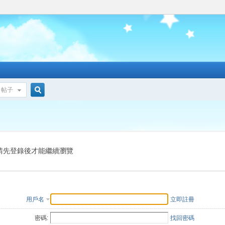
帖子
搜
索
請先登錄後才能繼續瀏覽
用戶名
立即註冊
密碼:
找回密碼