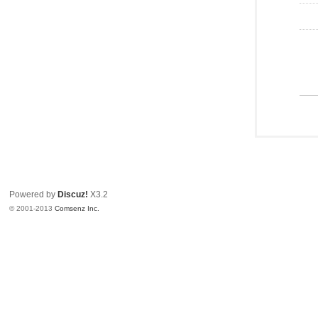
Powered by
Discuz!
X3.2
© 2001-2013
Comsenz Inc.