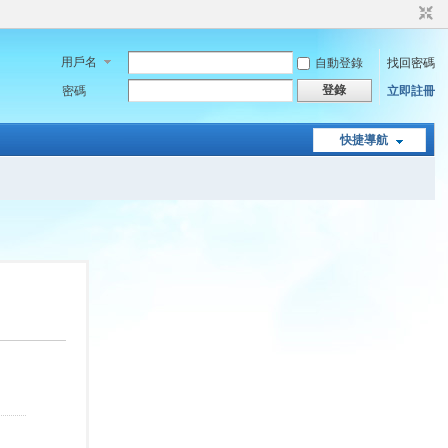
用戶名
自動登錄
找回密碼
登錄
密碼
立即註冊
快捷導航