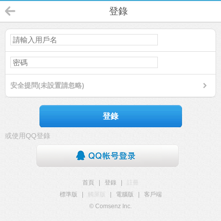
登錄
安全提問(未設置請忽略)
登錄
或使用QQ登錄
首頁
|
登錄
|
註冊
標準版
|
觸屏版
|
電腦版
|
客戶端
© Comsenz Inc.