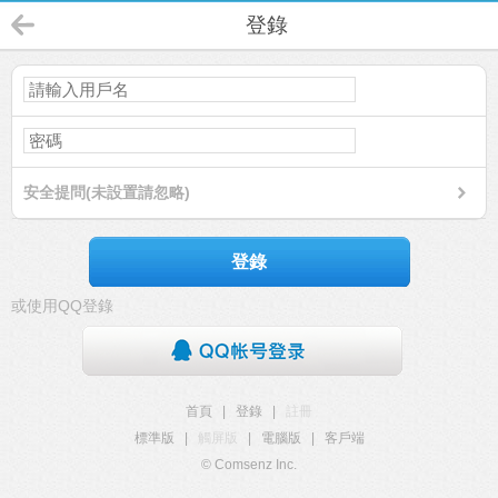
登錄
安全提問(未設置請忽略)
登錄
或使用QQ登錄
首頁
|
登錄
|
註冊
標準版
|
觸屏版
|
電腦版
|
客戶端
© Comsenz Inc.