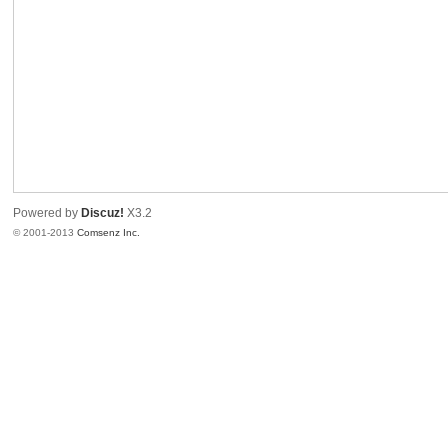
港
Powered by
Discuz!
X3.2
© 2001-2013
Comsenz Inc.
愛