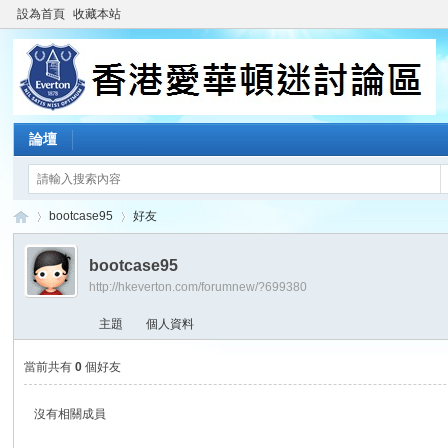
設為首頁
收藏本站
論壇
bootcase95
好友
bootcase95
http://hkeverton.com/forumnew/?699380
香
›
›
主題
個人資料
當前共有
0
個好友
沒有相關成員