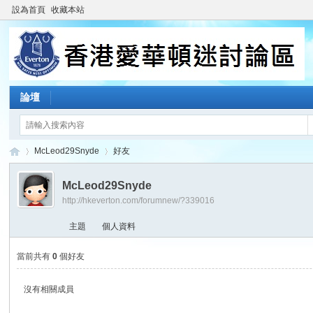
設為首頁
收藏本站
論壇
McLeod29Snyde
好友
McLeod29Snyde
http://hkeverton.com/forumnew/?339016
香
›
›
主題
個人資料
當前共有
0
個好友
沒有相關成員