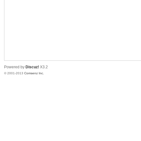
港
Powered by
Discuz!
X3.2
© 2001-2013
Comsenz Inc.
愛