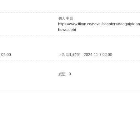
個人主頁
https://www.ttkan.co/novel/chapters/daoguiyixian
huweidebi
 02:00
上次活動時間
2024-11-7 02:00
威望
0