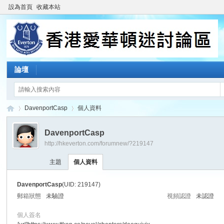
設為首頁
收藏本站
論壇
DavenportCasp
個人資料
DavenportCasp
http://hkeverton.com/forumnew/?219147
香
›
›
主題
個人資料
DavenportCasp
(UID: 219147)
郵箱狀態
未驗證
視頻認證
未認證
個人簽名