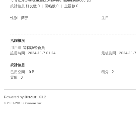
[url]https://www.ttkan.co/novel/chapters/daoguiyix
統計信息
好友數 0
|
回帖數 0
|
主題數 0
港
性別
保密
生日
-
活躍概況
用戶組
等待驗證會員
註冊時間
2024-11-7 01:24
最後訪問
2024-11-7
統計信息
已用空間
0 B
積分
2
愛
貢獻
0
Powered by
Discuz!
X3.2
© 2001-2013
Comsenz Inc.