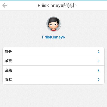
FriisKinney6的資料
FriisKinney6
積分
2
威望
0
金錢
2
貢獻
0