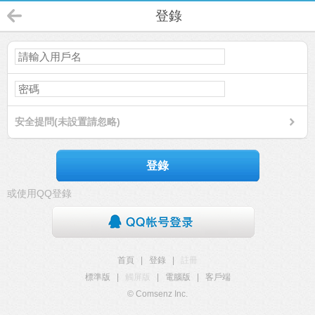
登錄
安全提問(未設置請忽略)
登錄
或使用QQ登錄
首頁
|
登錄
|
註冊
標準版
|
觸屏版
|
電腦版
|
客戶端
© Comsenz Inc.