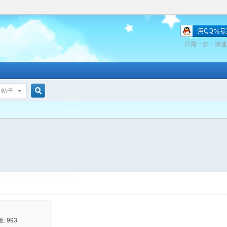
只需一步，快速
帖子
搜
索
 993