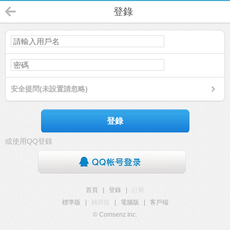
登錄
安全提問(未設置請忽略)
登錄
或使用QQ登錄
首頁
|
登錄
|
註冊
標準版
|
觸屏版
|
電腦版
|
客戶端
© Comsenz Inc.