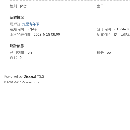
性別
保密
生日
-
港
活躍概況
用戶組
拖肥青年軍
在線時間
5 小時
註冊時間
2017-6-16
上次發表時間
2018-5-18 09:00
所在時區
使用系統
統計信息
已用空間
0 B
積分
55
貢獻
0
愛
Powered by
Discuz!
X3.2
© 2001-2013
Comsenz Inc.