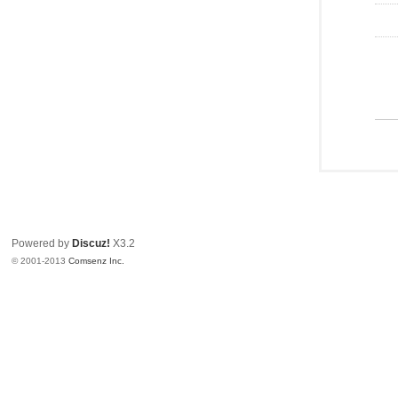
Powered by
Discuz!
X3.2
© 2001-2013
Comsenz Inc.