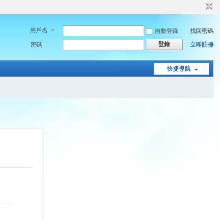
用戶名
自動登錄
找回密碼
登錄
密碼
立即註冊
快捷導航