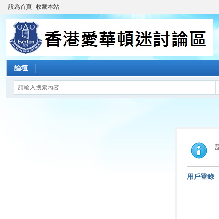
設為首頁
收藏本站
論壇
用戶登錄