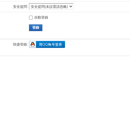
安全提問:
自動登錄
登錄
快捷登錄: