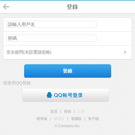
登錄
安全提問(未設置請忽略)
登錄
或使用QQ登錄
首頁
|
登錄
|
註冊
標準版
|
觸屏版
|
電腦版
|
客戶端
© Comsenz Inc.