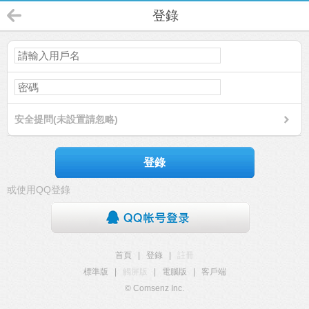
登錄
安全提問(未設置請忽略)
登錄
或使用QQ登錄
首頁
|
登錄
|
註冊
標準版
|
觸屏版
|
電腦版
|
客戶端
© Comsenz Inc.