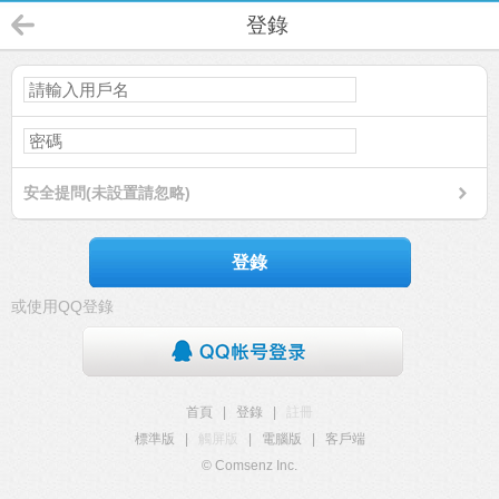
登錄
安全提問(未設置請忽略)
登錄
或使用QQ登錄
首頁
|
登錄
|
註冊
標準版
|
觸屏版
|
電腦版
|
客戶端
© Comsenz Inc.