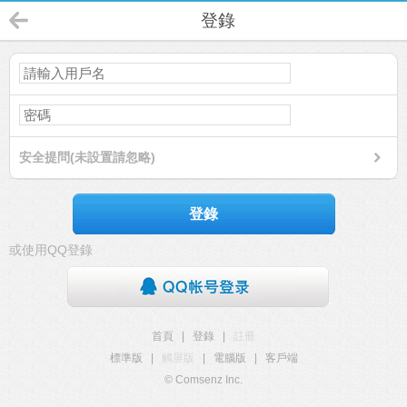
登錄
安全提問(未設置請忽略)
登錄
或使用QQ登錄
首頁
|
登錄
|
註冊
標準版
|
觸屏版
|
電腦版
|
客戶端
© Comsenz Inc.