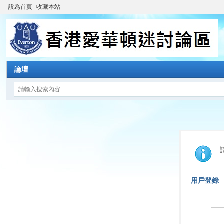
設為首頁
收藏本站
論壇
用戶登錄