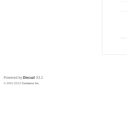
Powered by
Discuz!
X3.2
© 2001-2013
Comsenz Inc.