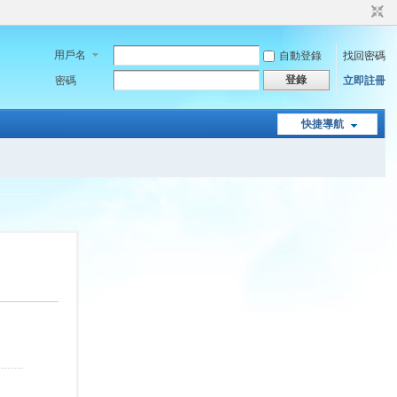
用戶名
自動登錄
找回密碼
登錄
密碼
立即註冊
快捷導航