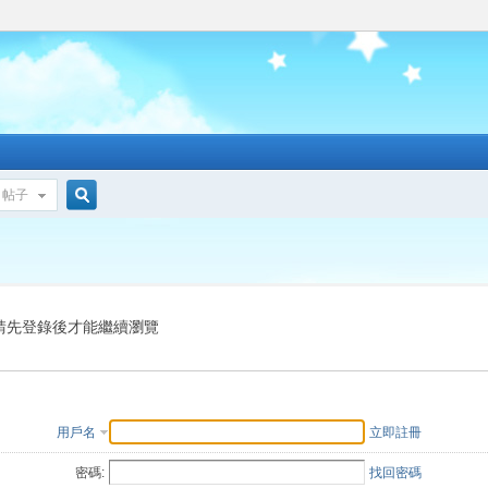
帖子
搜
索
請先登錄後才能繼續瀏覽
用戶名
立即註冊
密碼:
找回密碼