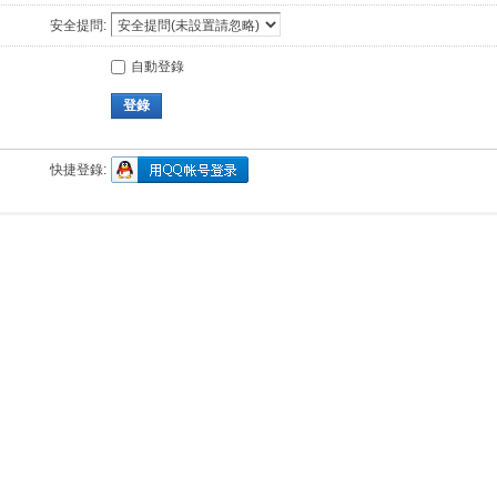
安全提問:
自動登錄
登錄
快捷登錄: