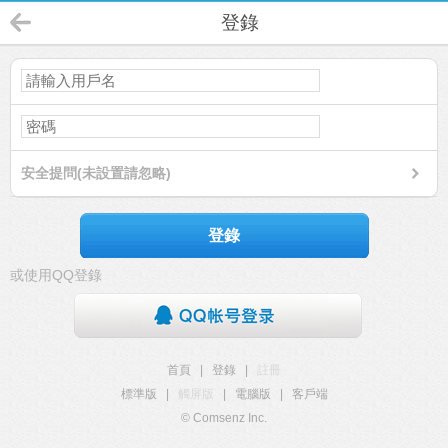
登錄
安全提問(未設置請忽略)
登錄
或使用QQ登錄
首頁
|
登錄
|
註冊
標準版
|
觸屏版
|
電腦版
|
客戶端
© Comsenz Inc.