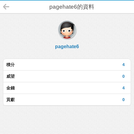
pagehate6的資料
pagehate6
積分
4
威望
0
金錢
4
貢獻
0