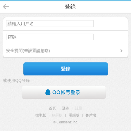
登錄
安全提問(未設置請忽略)
登錄
或使用QQ登錄
首頁
|
登錄
|
註冊
標準版
|
觸屏版
|
電腦版
|
客戶端
© Comsenz Inc.