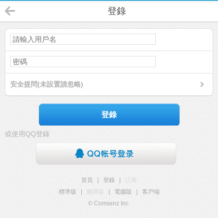
登錄
安全提問(未設置請忽略)
登錄
或使用QQ登錄
首頁
|
登錄
|
註冊
標準版
|
觸屏版
|
電腦版
|
客戶端
© Comsenz Inc.