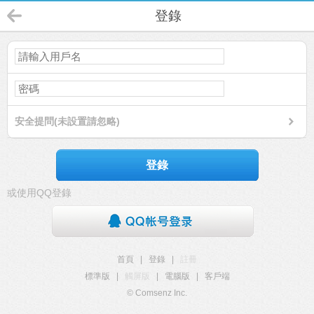
登錄
安全提問(未設置請忽略)
登錄
或使用QQ登錄
首頁
|
登錄
|
註冊
標準版
|
觸屏版
|
電腦版
|
客戶端
© Comsenz Inc.