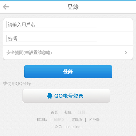
登錄
安全提問(未設置請忽略)
登錄
或使用QQ登錄
首頁
|
登錄
|
註冊
標準版
|
觸屏版
|
電腦版
|
客戶端
© Comsenz Inc.