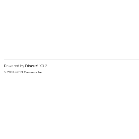
港
Powered by
Discuz!
X3.2
© 2001-2013
Comsenz Inc.
愛