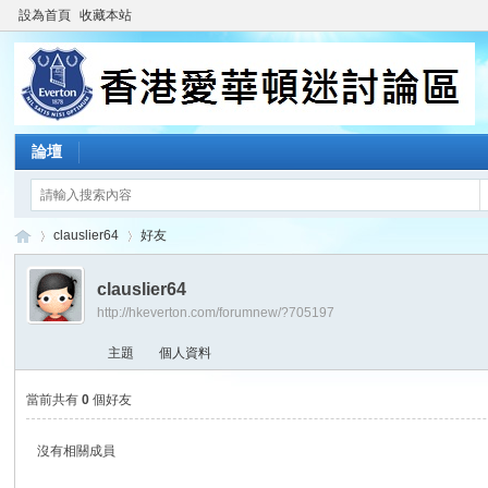
設為首頁
收藏本站
論壇
clauslier64
好友
clauslier64
http://hkeverton.com/forumnew/?705197
香
›
›
主題
個人資料
當前共有
0
個好友
沒有相關成員