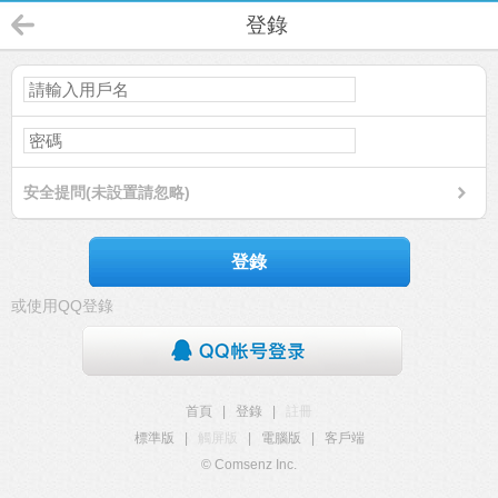
登錄
安全提問(未設置請忽略)
登錄
或使用QQ登錄
首頁
|
登錄
|
註冊
標準版
|
觸屏版
|
電腦版
|
客戶端
© Comsenz Inc.