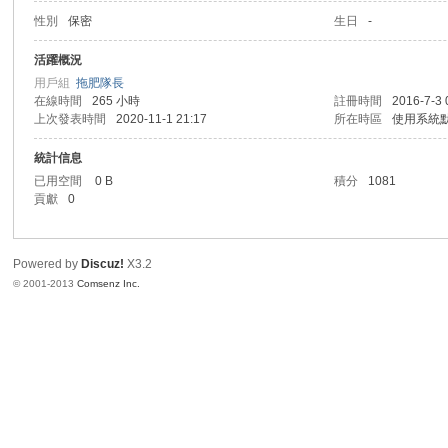
性別
保密
生日
-
港
活躍概況
用戶組
拖肥隊長
在線時間
265 小時
註冊時間
2016-7-3 
上次發表時間
2020-11-1 21:17
所在時區
使用系統
統計信息
已用空間
0 B
積分
1081
貢獻
0
愛
Powered by
Discuz!
X3.2
© 2001-2013
Comsenz Inc.