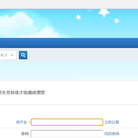
帖子
搜
索
請先登錄後才能繼續瀏覽
用戶名
立即註冊
密碼:
找回密碼