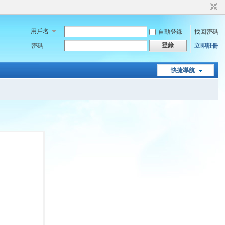
用戶名
自動登錄
找回密碼
登錄
密碼
立即註冊
快捷導航