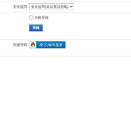
安全提問:
自動登錄
登錄
快捷登錄: