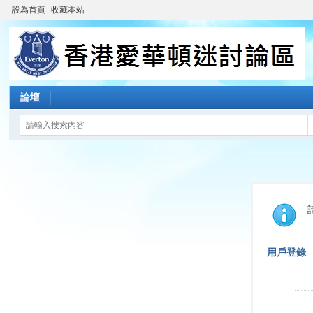
設為首頁
收藏本站
論壇
用戶登錄