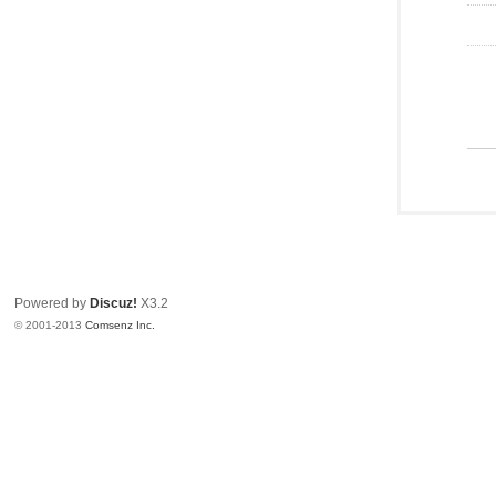
Powered by
Discuz!
X3.2
© 2001-2013
Comsenz Inc.