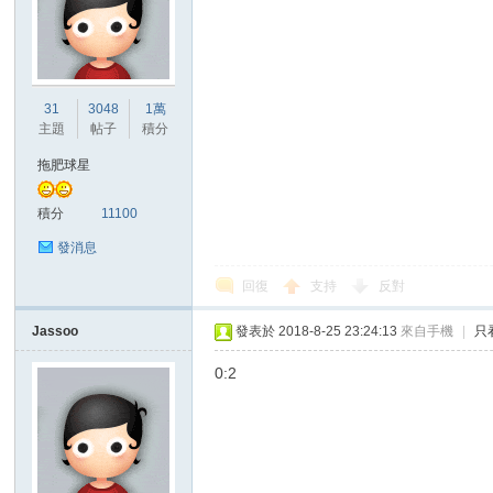
31
3048
1萬
主題
帖子
積分
拖肥球星
積分
11100
發消息
回復
支持
反對
Jassoo
發表於 2018-8-25 23:24:13
來自手機
|
只
0:2