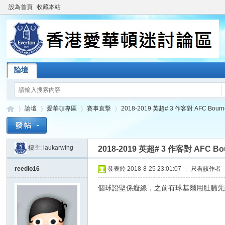
設為首頁
收藏本站
論壇
論壇
愛華頓專區
賽事直擊
2018-2019 英超# 3 作客對 AFC Bournem
樓主:
laukarwing
2018-2019 英超# 3 作客對 AFC Bourn
香
»
›
›
›
reedlo16
發表於 2018-8-25 23:01:07
|
只看該作者
個球證堅係癡線，之前有球基爾用肚腩先