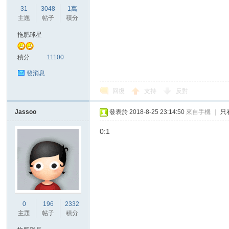
華
31
3048
1萬
主題
帖子
積分
拖肥球星
積分
11100
發消息
回復
支持
反對
頓
Jassoo
發表於 2018-8-25 23:14:50
來自手機
|
只
0:1
0
196
2332
迷
主題
帖子
積分