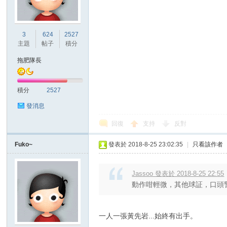
港
3
624
2527
主題
帖子
積分
拖肥隊長
積分
2527
發消息
回復
支持
反對
愛
Fuko~
發表於 2018-8-25 23:02:35
|
只看該作者
Jassoo 發表於 2018-8-25 22:55
動作咁輕微，其他球証，口頭
一人一張黃先岩...始終有出手。