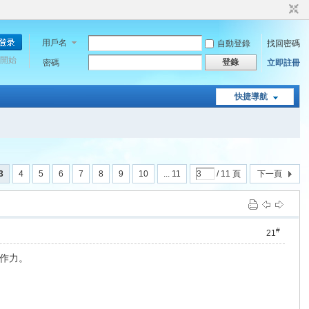
用戶名
自動登錄
找回密碼
開始
登錄
密碼
立即註冊
快捷導航
3
4
5
6
7
8
9
10
... 11
/ 11 頁
下一頁
#
21
作力。