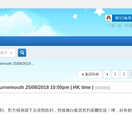
只需一步，快速
帖子
搜
outh 25/08/2018 ...
返回列表
1
2
索
emouth 25/08/2018 10:00pm ( HK time )
[複製鏈接]
到、對方橫身踢下去借勢跌到，然後條白癡居然判基爾犯規！嘩，好有創