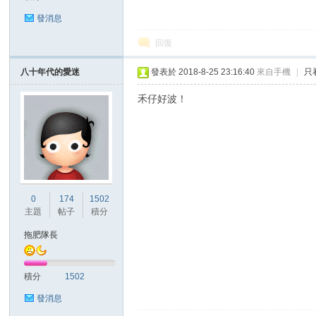
發消息
回復
八十年代的愛迷
發表於 2018-8-25 23:16:40
來自手機
|
只
區
禾仔好波！
0
174
1502
主題
帖子
積分
拖肥隊長
積分
1502
發消息