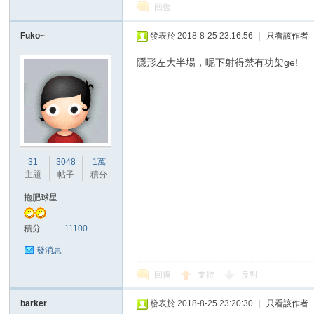
回復
Fuko~
發表於 2018-8-25 23:16:56
|
只看該作者
隱形左大半場，呢下射得禁有功架ge!
31
3048
1萬
主題
帖子
積分
拖肥球星
積分
11100
發消息
回復
支持
反對
barker
發表於 2018-8-25 23:20:30
|
只看該作者