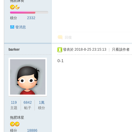
拖肥隊長
積分
2332
發消息
回復
討
barker
發表於 2018-8-25 23:15:13
|
只看該作者
0-1
119
6842
1萬
論
主題
帖子
積分
拖肥球星
積分
18886