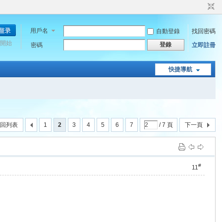
用戶名
自動登錄
找回密碼
開始
登錄
密碼
立即註冊
快捷導航
回列表
1
2
3
4
5
6
7
/ 7 頁
下一頁
#
11