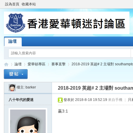
設為首頁
收藏本站
論壇
論壇
愛華頓專區
賽事直擊
2018-2019 英超# 2 主場對 southampton 
樓主:
barker
2018-2019 英超# 2 主場對 southampt
香
»
›
›
›
八十年代的愛迷
發表於 2018-8-18 19:52:19
來自手機
|
只
赢3:1