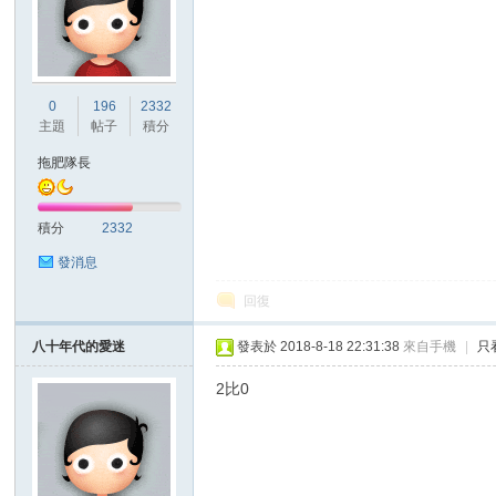
0
196
2332
主題
帖子
積分
拖肥隊長
積分
2332
發消息
回復
八十年代的愛迷
發表於 2018-8-18 22:31:38
來自手機
|
只
2比0