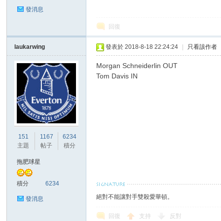
發消息
回復
laukarwing
發表於 2018-8-18 22:24:24
|
只看該作者
區
Morgan Schneiderlin OUT
Tom Davis IN
151
1167
6234
主題
帖子
積分
拖肥球星
積分
6234
絕對不能讓對手雙殺愛華頓。
發消息
回復
支持
反對