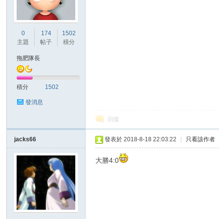
港
0
174
1502
主題
帖子
積分
拖肥隊長
積分
1502
發消息
回復
愛
jacks66
發表於 2018-8-18 22:03:22
|
只看該作者
大勝4:0