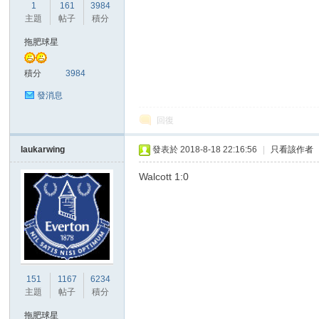
華
1
161
3984
主題
帖子
積分
拖肥球星
積分
3984
發消息
回復
頓
laukarwing
發表於 2018-8-18 22:16:56
|
只看該作者
Walcott 1:0
151
1167
6234
迷
主題
帖子
積分
拖肥球星