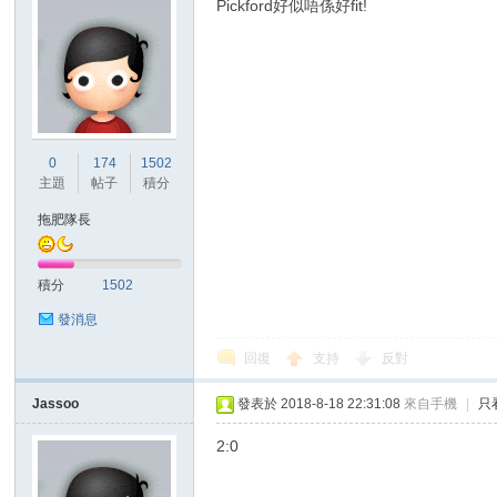
Pickford好似唔係好fit!
0
174
1502
主題
帖子
積分
拖肥隊長
積分
1502
發消息
回復
支持
反對
Jassoo
發表於 2018-8-18 22:31:08
來自手機
|
只
2:0