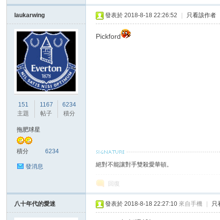
laukarwing
發表於 2018-8-18 22:26:52
|
只看該作者
Pickford
151
1167
6234
主題
帖子
積分
拖肥球星
積分
6234
絕對不能讓對手雙殺愛華頓。
發消息
回復
八十年代的愛迷
發表於 2018-8-18 22:27:10
來自手機
|
只