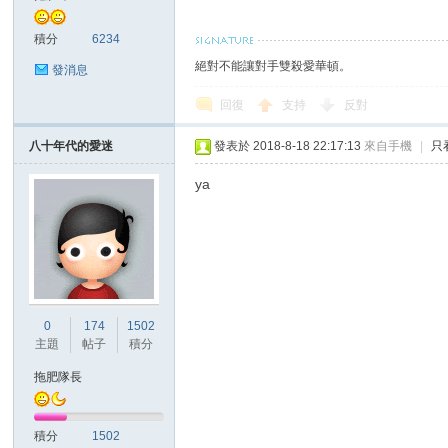
積分
6234
絕對不能讓對手雙殺愛華頓。
發消息
回復
支持
反對
八十年代的愛迷
發表於 2018-8-18 22:17:13
來自手機
|
只
討
ya
0
174
1502
主題
帖子
積分
論
拖肥隊長
積分
1502