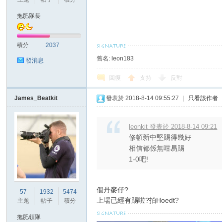
華
拖肥隊長
積分
2037
舊名: leon183
發消息
回復
支持
反對
James_Beatkit
發表於 2018-8-14 09:55:27
|
只看該作者
頓
leonkit 發表於 2018-8-14 09:21
修頓新中堅踢得幾好
相信都係無咁易踢
1-0吧!
個丹麥仔?
57
1932
5474
上場已經有踢啦?拍Hoedt?
主題
帖子
積分
迷
拖肥領隊