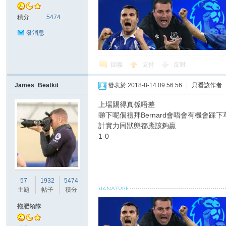
積分
5474
發消息
回復
支持
反對
討
James_Beatkit
發表於 2018-8-14 09:56:56
|
只看該作者
上場踢得真係唔差
睇下呢個禮拜Bernard會唔會有機會踩下
計實力同狀態都應該夠贏
1-0
57
1932
5474
論
主題
帖子
積分
拖肥領隊