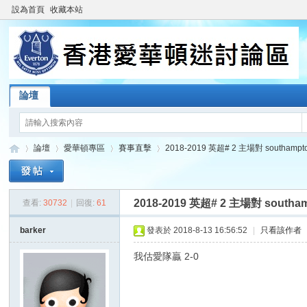
設為首頁
收藏本站
論壇
論壇
愛華頓專區
賽事直擊
2018-2019 英超# 2 主場對 southampton 
2018-2019 英超# 2 主場對 southampt
查看:
30732
|
回復:
61
香
»
›
›
›
barker
發表於 2018-8-13 16:56:52
|
只看該作者
我估愛隊贏 2-0