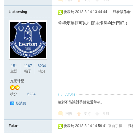
laukarwing
發表於 2018-8-14 13:44:44
|
只看該作者
希望愛華頓可以打開主場勝利之門吧！
151
1167
6234
主題
帖子
積分
拖肥球星
積分
6234
絕對不能讓對手雙殺愛華頓。
發消息
回復
支持
反對
Fuko~
發表於 2018-8-14 14:59:41
來自手機
|
只