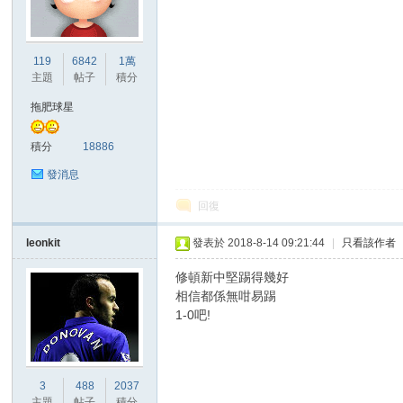
港
119
6842
1萬
主題
帖子
積分
拖肥球星
積分
18886
發消息
回復
愛
leonkit
發表於 2018-8-14 09:21:44
|
只看該作者
修頓新中堅踢得幾好
相信都係無咁易踢
1-0吧!
3
488
2037
主題
帖子
積分