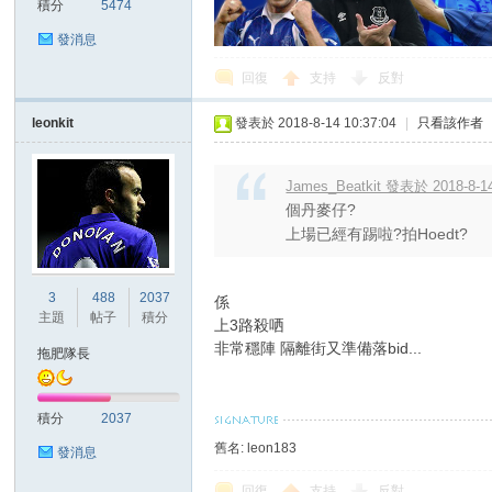
積分
5474
發消息
回復
支持
反對
區
leonkit
發表於 2018-8-14 10:37:04
|
只看該作者
James_Beatkit 發表於 2018-8-14
個丹麥仔?
上場已經有踢啦?拍Hoedt?
3
488
2037
係
主題
帖子
積分
上3路殺哂
非常穩陣 隔離街又準備落bid...
拖肥隊長
積分
2037
舊名: leon183
發消息
回復
支持
反對