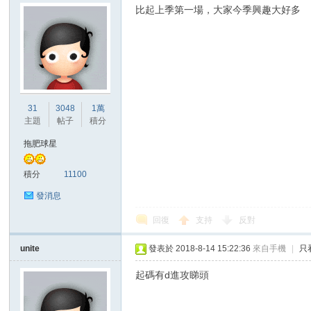
比起上季第一場，大家今季興趣大好多
31
3048
1萬
主題
帖子
積分
拖肥球星
積分
11100
發消息
回復
支持
反對
unite
發表於 2018-8-14 15:22:36
來自手機
|
只
起碼有d進攻睇頭