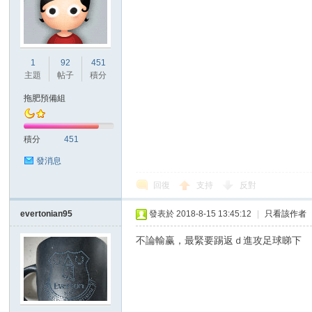
1
92
451
主題
帖子
積分
拖肥預備組
積分
451
發消息
回復
支持
反對
evertonian95
發表於 2018-8-15 13:45:12
|
只看該作者
不論輸赢，最緊要踢返ｄ進攻足球睇下