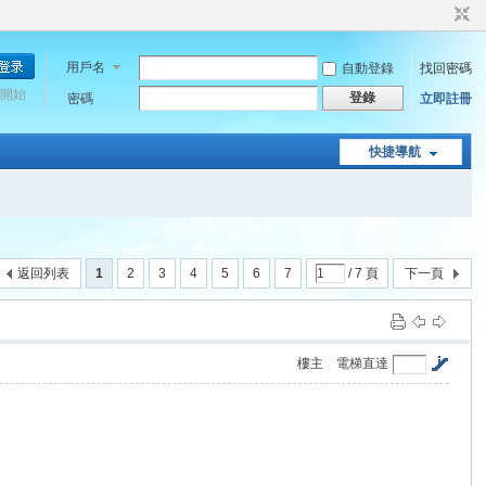
用戶名
自動登錄
找回密碼
開始
登錄
密碼
立即註冊
快捷導航
返回列表
1
2
3
4
5
6
7
/ 7 頁
下一頁
樓主
電梯直達