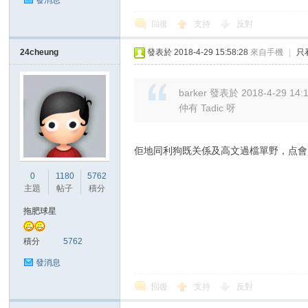
發消息
回復
支持
反對
24cheung
發表於 2018-4-29 15:58:28
來自手機
|
只
區
barker 發表於 2018-4-29 14:
仲有 Tadic 呀
佢地同利狗既关係及高文過檔單野，点會
0
1180
5762
主題
帖子
積分
拖肥球星
積分
5762
發消息
回復
支持
反對