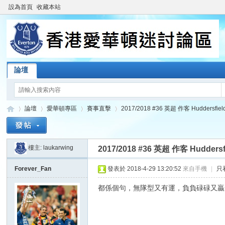
設為首頁
收藏本站
論壇
論壇
愛華頓專區
賽事直擊
2017/2018 #36 英超 作客 Huddersfield 
樓主:
laukarwing
2017/2018 #36 英超 作客 Huddersfie
香
»
›
›
›
Forever_Fan
發表於 2018-4-29 13:20:52
來自手機
|
只
都係個句，無隊型又有運，負負碌碌又贏