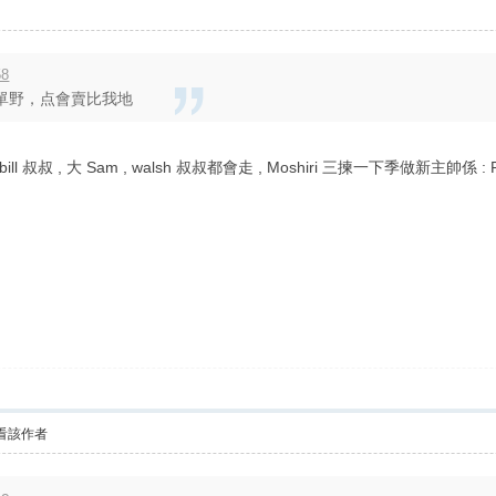
58
單野，点會賣比我地
ll 叔叔 , 大 Sam , walsh 叔叔都會走 , Moshiri 三揀一下季做新主帥係 : Paulo 
看該作者