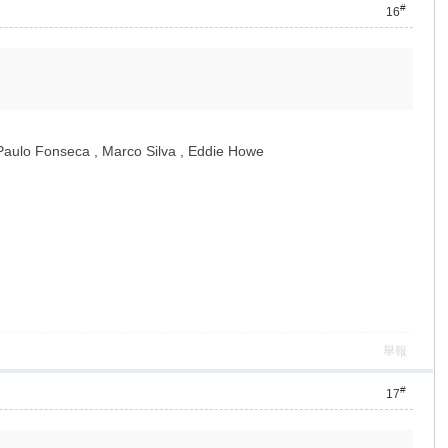
#
16
Fonseca , Marco Silva , Eddie Howe
舉報
#
17