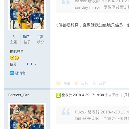
barker 發表於 2018-4-29 16:
sunday mirror : 愛隊季後賣走肥
3個都唔想見，直覺話我知佢地只係另一
8
5671
1萬
主題
帖子
積分
拖肥球星
積分
15157
發消息
回復
支持
反對
Forever_Fan
發表於 2018-4-29 17:19:38
來自手機
|
只
Fuko~ 發表於 2018-4-29 13:
踢佢落去英冠，再買走佢個貝查