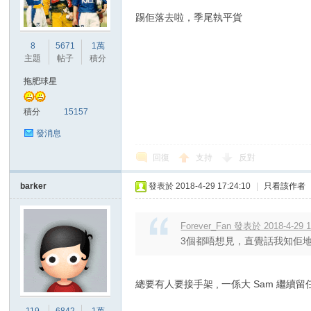
踢佢落去啦，季尾執平貨
8
5671
1萬
主題
帖子
積分
拖肥球星
積分
15157
發消息
回復
支持
反對
barker
發表於 2018-4-29 17:24:10
|
只看該作者
Forever_Fan 發表於 2018-4-29 1
3個都唔想見，直覺話我知佢
總要有人要接手架 , 一係大 Sam 繼續留