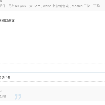
19
仔 , 另外bill 叔叔 , 大 Sam , walsh 叔叔都會走 , Moshiri 三揀一下季 ...
個朗奴高文
看該作者
44
特!