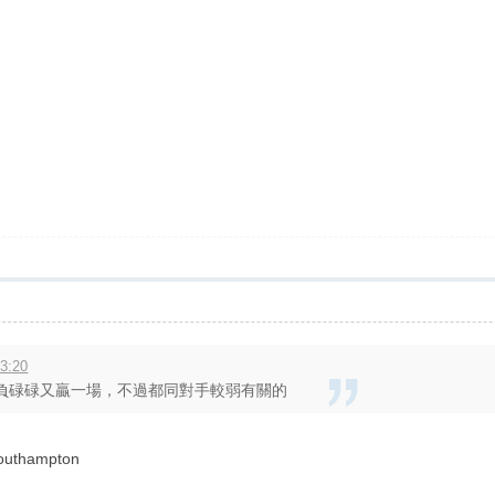
3:20
負碌碌又贏一場，不過都同對手較弱有關的
hampton