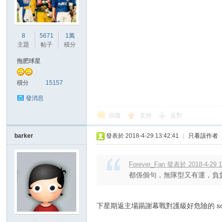
港
8
5671
1萬
主題
帖子
積分
拖肥球星
積分
15157
發消息
回復
支持
反對
愛
barker
發表於 2018-4-29 13:42:41
|
只看該作者
Forever_Fan 發表於 2018-4-29 1
都係個句，無隊型又有運，負
下星期返主場踼謝幕戰對護級好危險的 sout