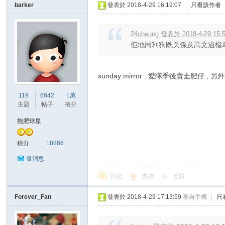
barker
發表於 2018-4-29 16:19:07
|
只看該作者
24cheung 發表於 2018-4-29 15:
佢地同利狗既关係及高文過檔
sunday mirror : 愛隊季後賣走肥仔 , 另外bi
119
6842
1萬
主題
帖子
積分
拖肥球星
積分
18886
發消息
回復
支持
反對
Forever_Fan
發表於 2018-4-29 17:13:59
來自手機
|
只