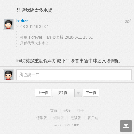
只係我隊太多水貨
barker
#
30
2018-3-11 16:31:04
Forever_Fan 發表於 2018-3-11 15:31
引用:
只係我隊太多水貨
昨晚英超重點係韋斯咸下半場賽事途中球迷入場搗亂
上一頁
第6頁
下一頁
首頁
|
登錄
|
註冊
標準版
|
觸屏版
|
電腦版
|
客戶端
© Comsenz Inc.