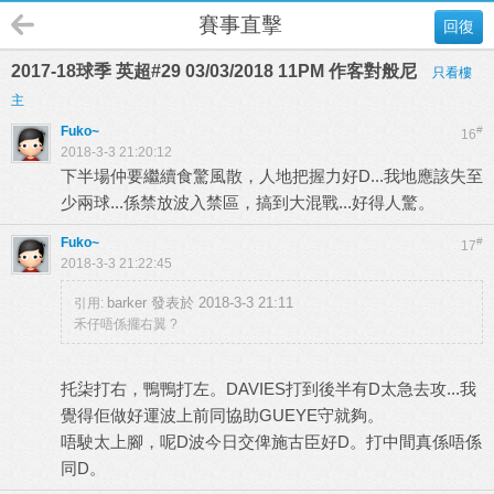
賽事直擊
回復
2017-18球季 英超#29 03/03/2018 11PM 作客對般尼
只看樓
主
Fuko~
#
16
2018-3-3 21:20:12
下半場仲要繼續食驚風散，人地把握力好D...我地應該失至
少兩球...係禁放波入禁區，搞到大混戰...好得人驚。
Fuko~
#
17
2018-3-3 21:22:45
barker 發表於 2018-3-3 21:11
引用:
禾仔唔係擺右翼 ?
托柒打右，鴨鴨打左。DAVIES打到後半有D太急去攻...我
覺得佢做好運波上前同協助GUEYE守就夠。
唔駛太上腳，呢D波今日交俾施古臣好D。打中間真係唔係
同D。