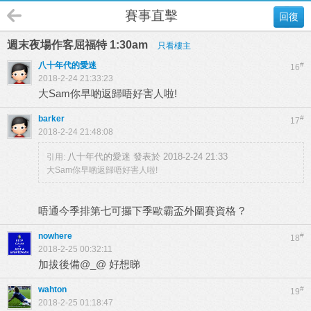
賽事直擊
回復
週末夜場作客屈福特 1:30am
只看樓主
八十年代的愛迷
#
16
2018-2-24 21:33:23
大Sam你早啲返歸唔好害人啦!
barker
#
17
2018-2-24 21:48:08
八十年代的愛迷 發表於 2018-2-24 21:33
引用:
大Sam你早啲返歸唔好害人啦!
唔通今季排第七可攞下季歐霸盃外圍賽資格 ?
nowhere
#
18
2018-2-25 00:32:11
加拔後備@_@ 好想睇
wahton
#
19
2018-2-25 01:18:47