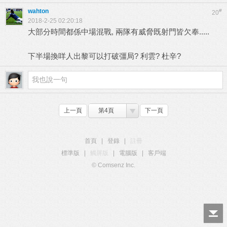
wahton
#
20
2018-2-25 02:20:18
大部分時間都係中場混戰, 兩隊有威脅既射門皆欠奉.....
下半場換咩人出黎可以打破彊局? 利雲? 杜辛?
上一頁
第4頁
下一頁
首頁
|
登錄
|
註冊
標準版
|
觸屏版
|
電腦版
|
客戶端
© Comsenz Inc.