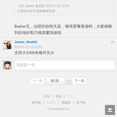
引用:
barker 發表於 2018-2-22 21:57
正確係去杜拜晨操晚練先啱
Barker兄，估唔到你咁天真，啲球星嚟香港時，大家都睇
到佢地好勤力喺老蘭加操啦
James_Beatkit
#
5
2018-2-23 11:22:53
支持大SAM有條件失分
上一頁
第1頁
下一頁
首頁
|
登錄
|
註冊
標準版
|
觸屏版
|
電腦版
|
客戶端
© Comsenz Inc.