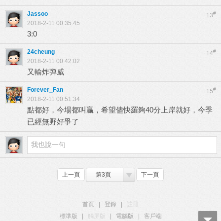
Jassoo
#
13
2018-2-11 00:35:45
3:0
24cheung
#
14
2018-2-11 00:42:02
又輸炸弹威
Forever_Fan
#
15
2018-2-11 00:51:34
點都好，今場都叫贏，希望儘快羅夠40分上岸就好，今季
已經無野好爭了
上一頁
第3頁
下一頁
首頁
|
登錄
|
註冊
標準版
|
觸屏版
|
電腦版
|
客戶端