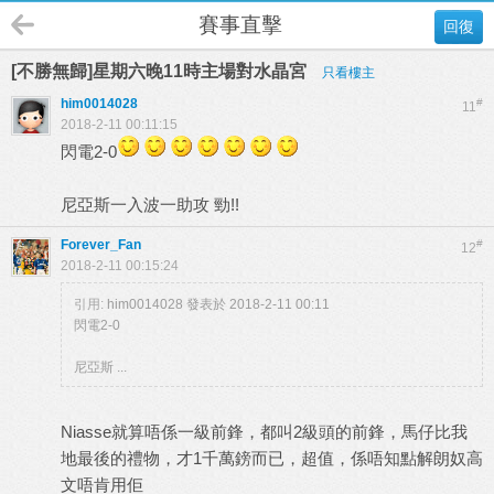
賽事直擊
回復
[不勝無歸]星期六晚11時主場對水晶宮
只看樓主
him0014028
#
11
2018-2-11 00:11:15
閃電2-0
尼亞斯一入波一助攻 勁!!
Forever_Fan
#
12
2018-2-11 00:15:24
引用:
him0014028 發表於 2018-2-11 00:11
閃電2-0
尼亞斯 ...
Niasse就算唔係一級前鋒，都叫2級頭的前鋒，馬仔比我
地最後的禮物，才1千萬鎊而已，超值，係唔知點解朗奴高
文唔肯用佢