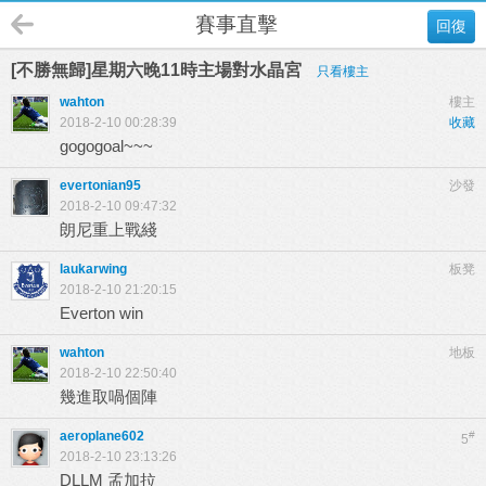
賽事直擊
回復
[不勝無歸]星期六晚11時主場對水晶宮
只看樓主
wahton
樓主
2018-2-10 00:28:39
收藏
gogogoal~~~
evertonian95
沙發
2018-2-10 09:47:32
朗尼重上戰綫
laukarwing
板凳
2018-2-10 21:20:15
Everton win
wahton
地板
2018-2-10 22:50:40
幾進取喎個陣
aeroplane602
#
5
2018-2-10 23:13:26
DLLM 孟加拉