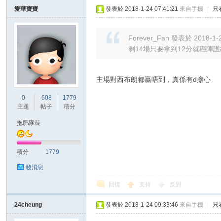
愛華寶寶
發表於 2018-1-24 07:41:21
來自手機
|
只
Forever_Fan 發表於 2018-1-2
剩14場只要拿到12分就穩陣護
主場對西布朗都贏唔到，真係有d擔心
0
608
1779
主題
帖子
積分
拖肥隊長
積分
1779
發消息
回復
支持
反對
24cheung
發表於 2018-1-24 09:33:46
來自手機
|
只