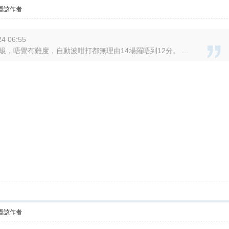
看該作者
4 06:55
級，唔覺有難度，自動波咁打都無理由14場羅唔到12分。 ...
看該作者