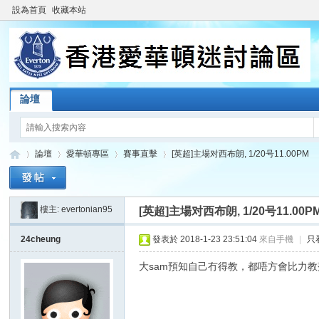
設為首頁
收藏本站
論壇
論壇
愛華頓專區
賽事直擊
[英超]主場对西布朗, 1/20号11.00PM
樓主:
evertonian95
[英超]主場对西布朗, 1/20号11.00P
香
»
›
›
›
24cheung
發表於 2018-1-23 23:51:04
來自手機
|
只
大sam預知自己冇得教，都唔方會比力