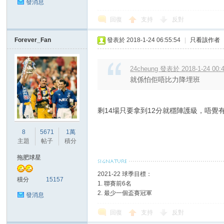
發消息
回復
支持
反對
Forever_Fan
發表於 2018-1-24 06:55:54
|
只看該作者
區
24cheung 發表於 2018-1-24 00:
就係怕佢唔比力降埋班
剩14場只要拿到12分就穩陣護級，唔覺
8
5671
1萬
主題
帖子
積分
拖肥球星
2021-22 球季目標：
積分
15157
1. 聯賽前6名
2. 最少一個盃賽冠軍
發消息
回復
支持
反對