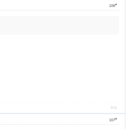
#
106
舉報
#
107