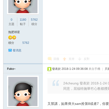
0
1180
5762
主題
帖子
積分
拖肥球星
積分
5762
發消息
回復
支持
反對
Fuko~
發表於 2018-1-24 09:36:08
來自手機
|
只
24cheung 發表於 2018-1-24 
同意，屈福特施華冇心教都攪
又禁講，如果俾大sam拎第8或者7，你