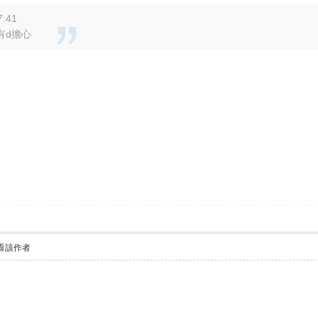
:41
有d擔心
看該作者