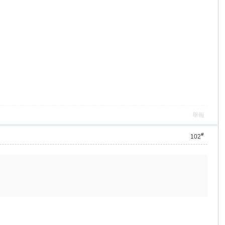
舉報
#
102