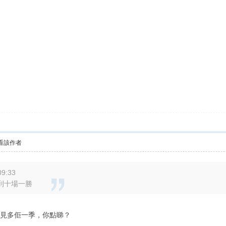
看該作者
09:33
到十場一勝
要見多佢一季，你點睇？