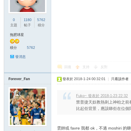
港
0
1180
5762
主題
帖子
積分
拖肥球星
積分
5762
發消息
回復
支持
反對
愛
Forever_Fan
發表於 2018-1-24 00:32:01
|
只看該作者
Fuko~ 發表於 2018-1-23 22:32
禁普捷天奴教熱刺上神枱之前
比起佢背景，應該睇佢在位個陣
雲帥或 favre 我都 ok，不過 moshi