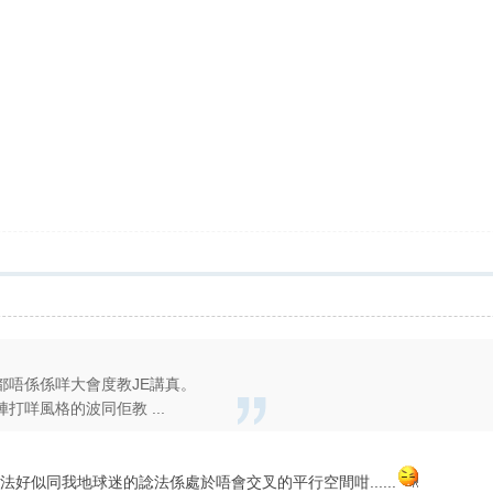
都唔係係咩大會度教JE講真。
打咩風格的波同佢教 ...
ri 的睇法好似同我地球迷的諗法係處於唔會交叉的平行空間咁......