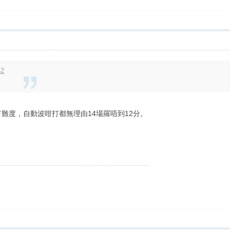
42
有難度，自動波咁打都無理由14場羅唔到12分。