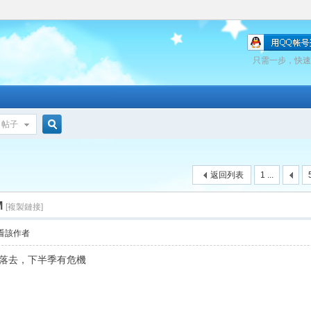
只需一步，快速
帖子
搜
返回列表
1 ...
索
M
[複製鏈接]
看該作者
教落去，下半季有危機