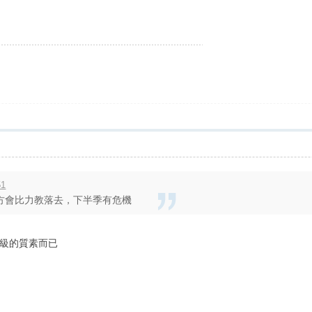
51
唔方會比力教落去，下半季有危機
級的質素而已