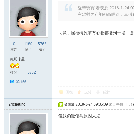
愛華寶寶 發表於 2018-1-24 07
主場對西布朗都贏唔到，真係
同意，屈福特施華冇心教都攪到十場一勝
0
1180
5762
主題
帖子
積分
拖肥球星
積分
5762
發消息
回復
支持
反對
24cheung
發表於 2018-1-24 09:35:09
來自手機
|
只
但我仍覺傷兵原因大点