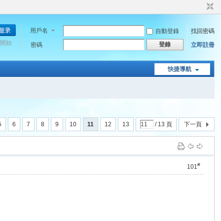
用戶名
自動登錄
找回密碼
開始
登錄
密碼
立即註冊
快捷導航
5
6
7
8
9
10
11
12
13
/ 13 頁
下一頁
#
101