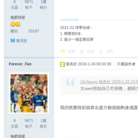
華
8
5671
1萬
主題
帖子
積分
拖肥球星
2021-22 球季目標：
積分
15157
1. 聯賽前6名
2. 最少一個盃賽冠軍
發消息
回復
支持
反對
頓
Forever_Fan
發表於 2018-1-24 00:33:39
|
只看該作者
24cheung 發表於 2018-1-23 23:
大sam預知自己冇得教，都
我仍然覺得佢就算出盡力都係能夠達成護
8
5671
1萬
迷
主題
帖子
積分
拖肥球星