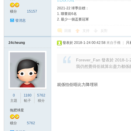
2021-22 球季目標：
積分
15157
1. 聯賽前6名
2. 最少一個盃賽冠軍
發消息
回復
支持
反對
24cheung
發表於 2018-1-24 00:42:58
來自手機
|
只
討
Forever_Fan 發表於 2018-1-2
我仍然覺得佢就算出盡力都係
就係怕佢唔比力降埋班
0
1180
5762
主題
帖子
積分
論
拖肥球星
積分
5762