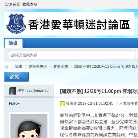
設為首頁
收藏本站
論壇
論壇
愛華頓專區
賽事直擊
[繼續不败] 12/30号11.00pm 客場对
樓主:
evertonian95
[繼續不败] 12/30号11.00pm 客
香
»
›
›
›
Fuko~
發表於 2017-12-31 01:02:45
|
只看該作者
終於都捱到季中...其實家下都27分，對
雖然家下都唔係好得去邊...至少完季前拎
保拿斯始終都要D時間上番力，同埋唔好
呢個冬季剩係買前鋒同試左閘就夠。中堅