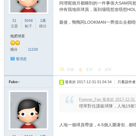
同埋呢個月都睇到的一件事係大SAM同老
仲有我地班球員，落到場唔想攻唔想HO
港
31
3048
1萬
最後，鴨鴨同LOOKMAN一齊借出去都
主題
帖子
積分
拖肥球星
積分
11100
發消息
回復
支持
反對
愛
Fuko~
發表於 2017-12-31 01:04:34
|
只看該作者
Forever_Fan 發表於 2017-12-31 
埋單對住護級球隊，人地19射
人地一個球員帶波，4-5個人圍著佢...都唔