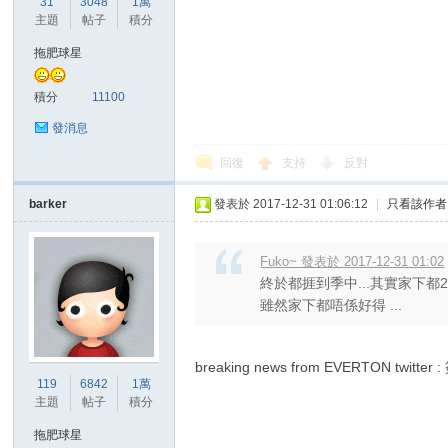
31
3048
1萬
華
主題
帖子
積分
拖肥球星
積分
11100
發消息
回復
支持
反對
barker
發表於 2017-12-31 01:06:12
|
只看該作者
頓
Fuko~ 發表於 2017-12-31 01:02
終於都捱到季中...其實家下都
雖然家下都唔係好得 ...
breaking news from EVERTON twi
119
6842
1萬
主題
帖子
積分
迷
拖肥球星