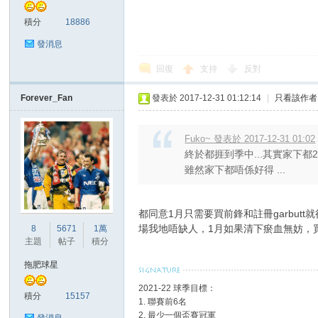
積分
18886
發消息
回復
支持
反對
Forever_Fan
發表於 2017-12-31 01:12:14
|
只看該作者
討
Fuko~ 發表於 2017-12-31 01:02
終於都捱到季中...其實家下都
雖然家下都唔係好得 ...
都同意1月只需要買前鋒和註冊garbut
場我地唔缺人，1月如果清下瘀血無妨，
8
5671
1萬
主題
帖子
積分
論
拖肥球星
2021-22 球季目標：
積分
15157
1. 聯賽前6名
2. 最少一個盃賽冠軍