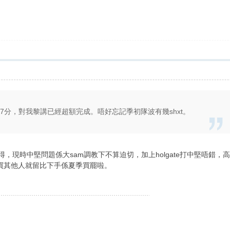
27分，對我黎講已經超額完成。唔好忘記季初隊波有幾shxt。
t就得，現時中堅問題係大sam調教下不算迫切，加上holgate打中堅唔錯
買其他人就留比下手係夏季買罷啦。