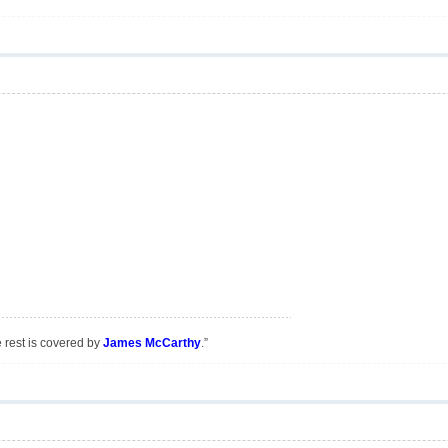
e rest is covered by
James McCarthy
.”