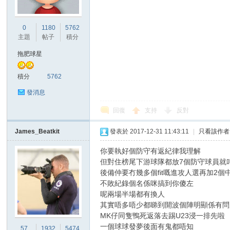
0
1180
5762
主題
帖子
積分
拖肥球星
積分
5762
發消息
回復
支持
反對
James_Beatkit
發表於 2017-12-31 11:43:11
|
只看該作者
你要執好個防守有返紀律我理解
但對住榜尾下游球隊都放7個防守球員就
後備仲要冇幾多個fit嘅進攻人選再加2個
不敗紀錄個名係咪搞到你傻左
呢兩場半場都有換人
其實唔多唔少都睇到開波個陣明顯係有問
MK仔同隻鴨死返落去踢U23浸一排先啦
一個球球發夢後面有鬼都唔知
57
1932
5474