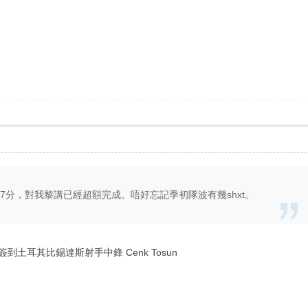
27分，對我黎講已經超額完成。唔好忘記季初隊波有幾shxt。
tter : 簽到土耳其比錫達斯射手中鋒 Cenk Tosun