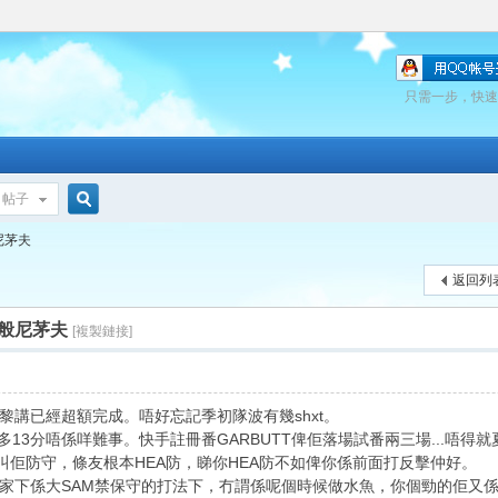
只需一步，快速
帖子
搜
般尼茅夫
返回列
索
場对般尼茅夫
[複製鏈接]
我黎講已經超額完成。唔好忘記季初隊波有幾shxt。
多13分唔係咩難事。快手註冊番GARBUTT俾佢落場試番兩三場...唔得
叫佢防守，條友根本HEA防，睇你HEA防不如俾你係前面打反擊仲好。
家下係大SAM禁保守的打法下，冇謂係呢個時候做水魚，你個勁的佢又係打