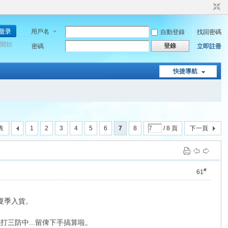
用戶名
自動登錄
找回密碼
開始
登錄
密碼
立即註冊
快捷導航
表
1
2
3
4
5
6
7
8
/ 8 頁
下一頁
#
61
就夏季入貨。
三防中...留俾下手搞算啦。