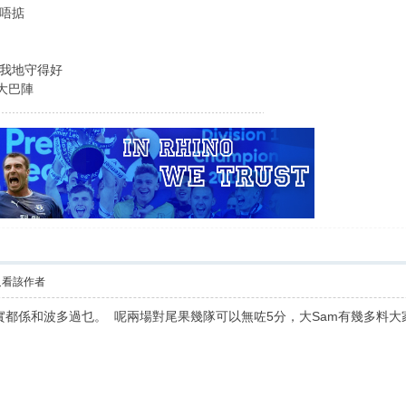
唔掂
我地守得好
大巴陣
只看該作者
實都係和波多過乜。 呢兩場對尾果幾隊可以無咗5分，大Sam有幾多料大家心照，Th