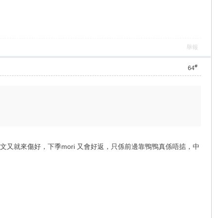
舉報
#
64
，高文又就來傷好，下季mori 又會好返，只係前邊靠鴨鴨真係唔掂，中