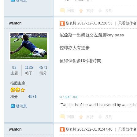
發消息
回復
支持
反對
wahton
發表於 2017-12-31 01:26:53
|
只看該作者
區
尼亞斯一出黎就交左幾腳key pass
控球亦大有進步
值得俾佢多D出場時間
92
1135
4571
主題
帖子
積分
拖肥主席
積分
4571
“Two thirds of the world is covered by water, th
發消息
回復
支持
反對
wahton
發表於 2017-12-31 01:47:40
|
只看該作者