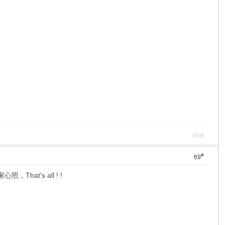
舉報
#
69
at's all ! !