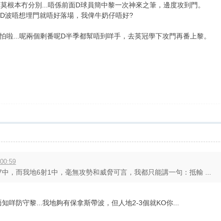
莫根本冇分別...唔係前面D球員簡中黎一次神來之筆，邊度攻到門。
LD波唔想埋門就唔好落場，我俾牛奶仔唔好?
唔怕啦...呢兩個剩番呢D半季都幫唔到咩手，去英冠學下攻門再番上黎。
00:59
7中，而我地6射1中，毫無攻勢和威脅可言，我都只能講一句：抵輸 ...
知咩防守黎...我地夠有保拿斯帶波，但人地2-3個就KO你...