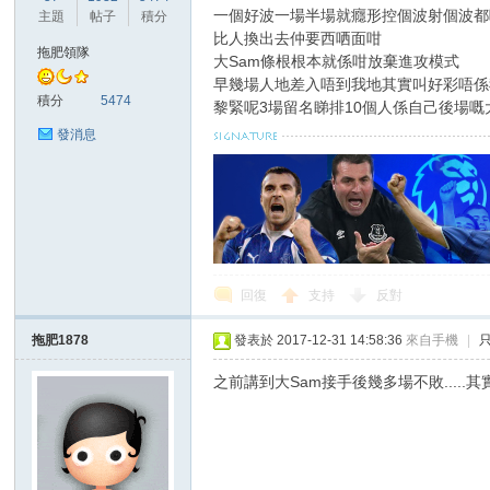
一個好波一場半場就癮形控個波射個波都
主題
帖子
積分
比人換出去仲要西哂面咁
拖肥領隊
大Sam條根根本就係咁放棄進攻模式
早幾場人地差入唔到我地其實叫好彩唔係
積分
5474
黎緊呢3場留名睇排10個人係自己後場嘅
發消息
回復
支持
反對
拖肥1878
發表於 2017-12-31 14:58:36
來自手機
|
之前講到大Sam接手後幾多場不敗.....其