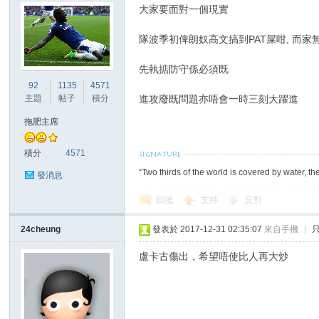
大家要面對一個現實
隊波季初俾朗奴高文搞到PAT屎咁, 而家
先執掂防守係必須既
92
1135
4571
主題
帖子
積分
進攻廢既問題亦唔會一時三刻大躍進
拖肥主席
積分
4571
“Two thirds of the world is covered by water, th
發消息
回復
支持
反對
24cheung
發表於 2017-12-31 02:35:07
來自手機
|
盧卡古傷出，希望唔使比人再大炒