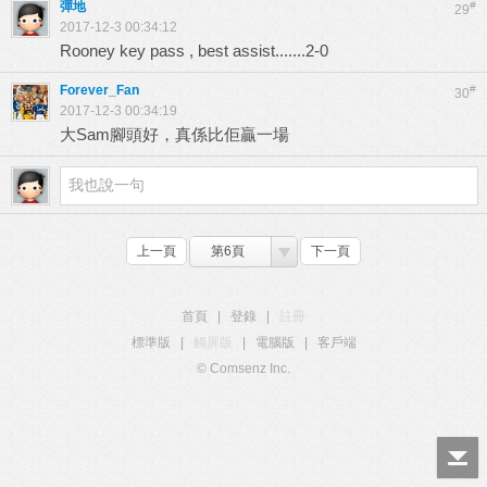
彈地
#
29
2017-12-3 00:34:12
Rooney key pass , best assist.......2-0
Forever_Fan
#
30
2017-12-3 00:34:19
大Sam腳頭好，真係比佢贏一場
上一頁
第6頁
下一頁
首頁
|
登錄
|
註冊
標準版
|
觸屏版
|
電腦版
|
客戶端
© Comsenz Inc.