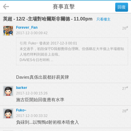
賽事直擊
回復
英超 - 12/2 -主場對哈爾斯非爾德 - 11.00pm
只看樓主
Forever_Fan
#
26
2017-12-3 00:09:42
引用:
Fuko~ 發表於 2017-12-3 00:01
未交過手，初段保守D我都覺得合理啊。但係睇左大半個上半場都知
人地冇咩料到就谷上去啦。
DAVIES今日冇咩料 ...
Davies真係出親都好易黃牌
barker
#
27
2017-12-3 00:15:26
施古臣開始回復應有水準
Fuko~
#
28
2017-12-3 00:33:32
負碌到...以鴨鴨d射術根本唔會入