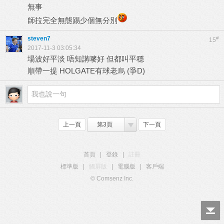
無事
師拉完全無態踢少個無分別
steven7
#
15
2017-11-3 03:05:34
場波好平淡 唔知講嘜好 但都叫平穩
順帶一提 HOLGATE有球老烏 (爭D)
上一頁
第3頁
下一頁
首頁
|
登錄
|
註冊
標準版
|
觸屏版
|
電腦版
|
客戶端
© Comsenz Inc.