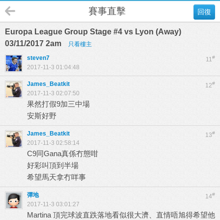
賽事直擊
回復
Europa League Group Stage #4 vs Lyon (Away)
03/11/2017 2am
只看樓主
steven7
#
11
2017-11-3 01:04:48
James_Beatkit
#
12
2017-11-3 02:07:50
果然打假9加三中場
安斯好野
James_Beatkit
#
13
2017-11-3 02:58:14
C9同Gana真係冇態咁
好彩叫頂到半場
希望馬天拿冇咩事
彈地
#
14
2017-11-3 03:01:27
Martina 頂完球波直跌落地看似很大濟、直情唔旭得希望他